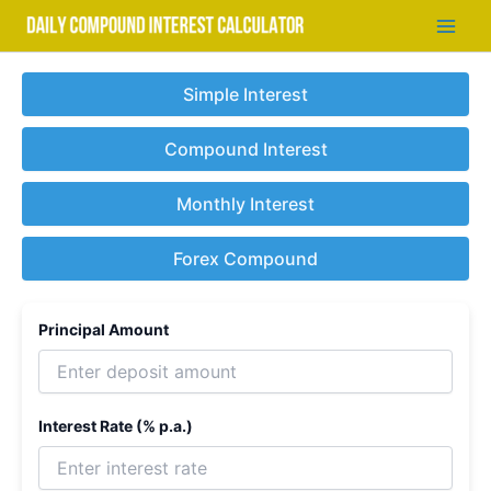
Skip
to
Main
content
Men
Simple Interest
Compound Interest
Monthly Interest
Forex Compound
Principal Amount
Interest Rate (% p.a.)