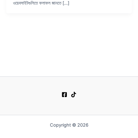
ওয়েবসাইটগুলিতে ফলাফল জানতে […]
Copyright © 2026